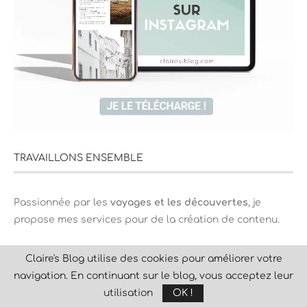
TRAVAILLONS ENSEMBLE
Passionnée par les
voyages et les découvertes
, je
propose mes services pour de la création de contenu.
Mon
kit média
est disponible sous simple demande via
Claire's Blog utilise des cookies pour améliorer votre
le formulaire de contact ou directement par mail
navigation. En continuant sur le blog, vous acceptez leur
clairesblog@hotmail.fr où je me ferai un plaisir
utilisation
OK !
d’
échanger sur votre projet.