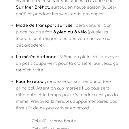
vivement de réserver vos places à l’avance chez
Sur Mer Bréhat
,
surtout en haute saison (juillet-
août) et pendant les week-ends prolongés.
Mode de transport sur l’île
:
Zéro voiture ! Sur
place, tout se fait
à pied ou à vélo
(plusieurs
loueurs sont disponibles dès votre arrivée au
débarcadère).
La météo bretonne :
Même en plein été, prévoyez
un petit coupe-vent pour la croisière. Sur l’eau, ça
rafraîchit vite !
Pour le retour
,
rendez-vous sur l’embarcadère
principal. Attention aux marées ! La cale sera
différente et le temps pour s’y rendre n’est pas la
même. Prévoyez 10 minutes supplémentaires pour
être sûr de ne pas arriver en retard
Cale #1 : Marée haute