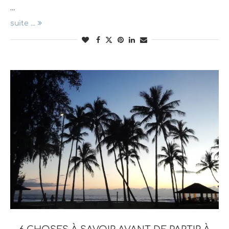
…
suite ...