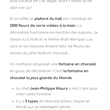
plus luxueux de Las Vegas. Alors il fallait qu’on
aille voir ça !
Et en effet, le
plafond du hall
est constitué de
2000 fleurs de verre créées à la main
. La
décoration fonctionne en fonction des saisons. Je
l’avais vu à Noël et le thème était féerique. Les
ours et les maisons étaient faits de fleurs, les
rennes du père Noël en chocolat.
Un confiseur proposait une
fontaine en chocolat
en guise de décoration ! C’est
la fontaine en
chocolat la plus grande du Monde
.
Le chef
Jean-Philippe Maury
a mis 2 ans pour
créer cette fontaine
Il y a
3 types
de chocolat (blanc, moyen et
foncé) qui se mélangent jamais