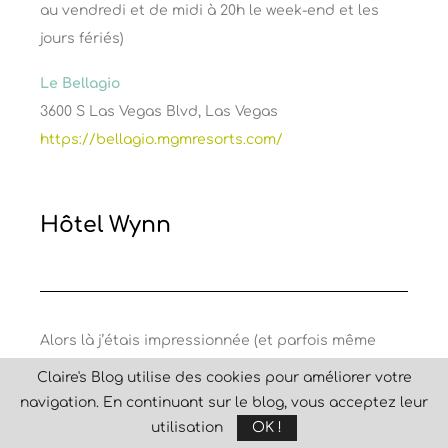
au vendredi et de midi à 20h le week-end et les
jours fériés)
Le Bellagio
3600 S Las Vegas Blvd, Las Vegas
https://bellagio.mgmresorts.com/
Hôtel Wynn
Alors là j’étais impressionnée (et parfois même
choquée je dois l’avouer). Cet hôtel est magnifique.
Claire's Blog utilise des cookies pour améliorer votre
Quand on entre le spectacle est superbe dû à
navigation. En continuant sur le blog, vous acceptez leur
toute cette
décoration en fleurs
. Un carrousel, une
utilisation
OK !