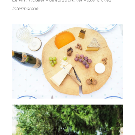
Le vin
:
Hauller – Gewurztraminer – 6,50 € chez
Intermarché