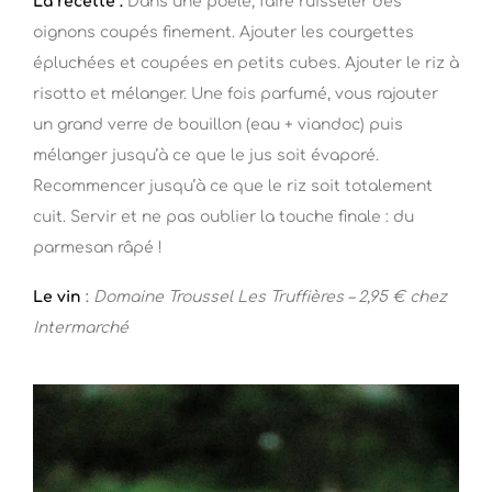
La recette :
Dans une poêle, faire ruisseler des
oignons coupés finement. Ajouter les courgettes
épluchées et coupées en petits cubes. Ajouter le riz à
risotto et mélanger. Une fois parfumé, vous rajouter
un grand verre de bouillon (eau + viandoc) puis
mélanger jusqu’à ce que le jus soit évaporé.
Recommencer jusqu’à ce que le riz soit totalement
cuit. Servir et ne pas oublier la touche finale : du
parmesan râpé !
Le vin
:
Domaine Troussel Les Truffières – 2,95 € chez
Intermarché