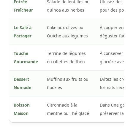
Entrée
Salade de lentilles ou
Utilisez des boc
Fraîcheur
quinoa aux herbes
pour des portion
Le Salé à
Cake aux olives ou
À couper en cube
Partager
Quiche aux légumes
déguster facilem
Touche
Terrine de légumes
À conserver bien
Gourmande
ou rillettes de thon
glacière avec de
Dessert
Muffins aux fruits ou
Évitez les crèmes
Nomade
Cookies
formats secs faci
Boisson
Citronnade à la
Dans une gourd
Maison
menthe ou Thé glacé
préserver la fraî