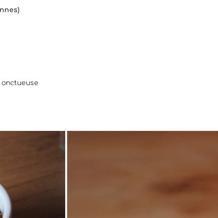
onnes)
s onctueuse