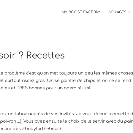
MY BOOST FACTORY
VOYAGES
oir ? Recettes
 Le problème c’est qu’on met toujours un peu les mêmes choses 
a et surtout assez gras. On se goinfre de chips et on ne se ren
mples et TRES bonnes pour un apéro réussi !
ez un tabac auprès de vos invités. Je vous donne la recette d
 poivron …). Vous avez ensuite le choix de le servir avec du pa
 encore très #bodyforthebeach !