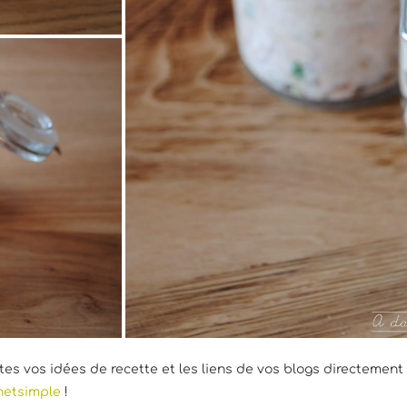
tes vos idées de recette et les liens de vos blogs directemen
netsimple
!