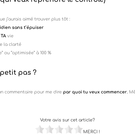
e j’aurais aimé trouver plus tôt :
idien sans t’épuiser
à
TA
vie
e la clarté
e” ou “optimisée” à 100 %
 petit pas ?
oi un commentaire pour me dire
par quoi tu veux commencer
.
Mêm
Votre avis sur cet article?
MERCI !