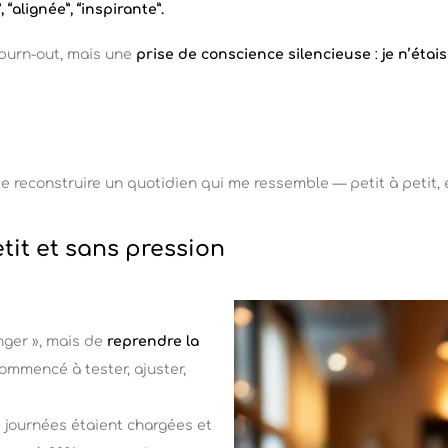
 “alignée”, “inspirante”.
n burn-out, mais une
prise de conscience silencieuse
:
je n’étai
t de reconstruire un quotidien qui me ressemble — petit à petit, 
etit et sans pression
anger », mais de
reprendre la
i commencé à tester, ajuster,
s journées étaient chargées et