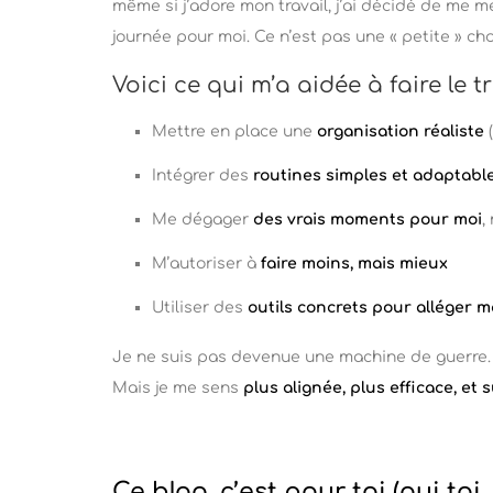
même si j’adore mon travail, j’ai décidé de me m
journée pour moi. Ce n’est pas une « petite » cho
Voici ce qui m’a aidée à faire le t
Mettre en place une
organisation réaliste
Intégrer des
routines simples et adaptabl
Me dégager
des vrais moments pour moi
,
M’autoriser à
faire moins, mais mieux
Utiliser des
outils concrets pour alléger 
Je ne suis pas devenue une machine de guerre.
Mais je me sens
plus alignée, plus efficace, et
Ce blog, c’est pour toi (oui toi