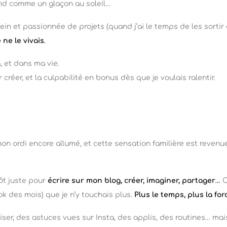
ond comme un glaçon au soleil…
ein et passionnée de projets (quand j’ai le temps de les sorti
ne le vivais
.
 et dans ma vie.
créer, et la culpabilité en bonus dès que je voulais ralentir.
, mon ordi encore allumé, et cette sensation familière est revenue
tôt juste pour
écrire sur mon blog, créer, imaginer, partager
…
C
ok des mois) que je n’y touchais plus.
Plus le temps, plus la fo
iser, des astuces vues sur Insta, des applis, des routines… mais