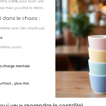
ettre à 80% pour avoir une
se mais ça a été le déclic.
ri dans le chaos :
(même avec des imprévus)
es
 même courts
ma charge mentale
 surtout… plus moi
.
, qui veux reprendre le contrôle)