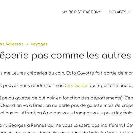
MY BOOST FACTORY
VOYAGES
es Adresses
Voyages
rêperie pas comme les autres
 meilleures crêperies du coin. Et la Gavotte fait partie de mon
us pouvez vous rendre sur mon
City Guide
qui répertorie une bo
crêpe ou galette de blé noir en fonction des départements). Cert
uand on va à Brest on ne parle pas de galette mais de crêpe d
elleuses. Attention à ne pas vous tromper, vous pourriez froiss
aint Georges à Rennes qui ne vous laissera pas indifférent ! Ce
etonnes : pavées et des maisons à pans de bois. Au bout de la r