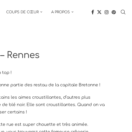
COUPS DE CŒUR
A PROPOS
 – Rennes
 top !
nne partie des restau de la capitale Bretonne !
ains les aimes croustillantes, d’autres plus
e blé noir. Elle sont croustillantes. Quand on va
er certains !
tte rue est super chouette et très animée.
ue, vous trouverez cette fameuse crêperie.