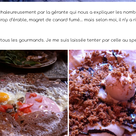
 chaleureusement par la gérante qui nous a expliquer les nombre
rop d’érable, magret de canard fumé… mais selon moi, il n’y a 
 tous les gourmands. Je me suis laissée tenter par celle au spec