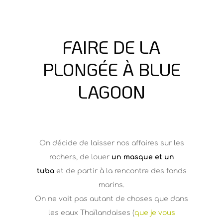
FAIRE DE LA
PLONGÉE À BLUE
LAGOON
On décide de laisser nos affaires sur les
rochers, de louer
un masque et un
tuba
et de partir à la rencontre des fonds
marins.
On ne voit pas autant de choses que dans
les eaux Thaïlandaises (
que je vous