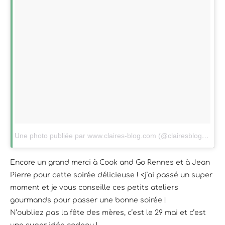
Une photo publiée par www.claires-blog.com (@clairesblog)
le
2 M
Encore un grand merci à Cook and Go Rennes et à Jean
Pierre pour cette soirée délicieuse ! <j’ai passé un super
moment et je vous conseille ces petits ateliers
gourmands pour passer une bonne soirée !
N’oubliez pas la fête des mères, c’est le 29 mai et c’est