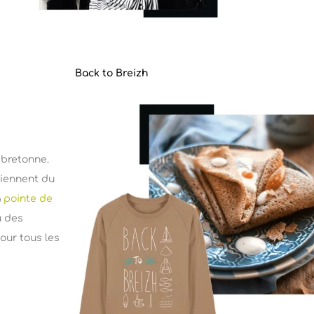
Back to Breizh
e bretonne.
viennent du
a
pointe de
u des
pour tous les