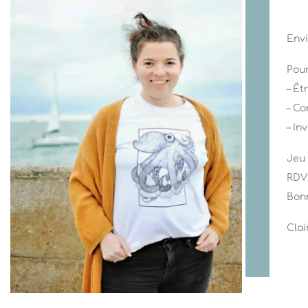
Envi
Pour
– Ê
– C
– In
Jeu 
RDV 
Bon
Clai