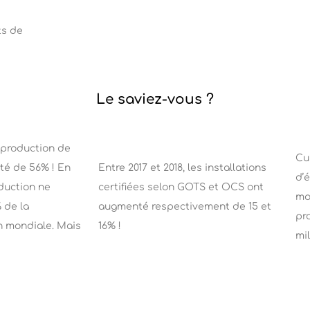
ts de
Le saviez-vous ?
a production de
Cu
té de 56% ! En
Entre 2017 et 2018, les installations
d’
duction ne
certifiées selon GOTS et OCS ont
moi
 de la
augmenté respectivement de 15 et
pr
n mondiale. Mais
16% !
mil