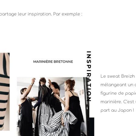
partage leur inspiration. Par exemple :
Le sweat Breizh
mélangeant un o
figurine de pap
marinière. C’est
part au Japon !