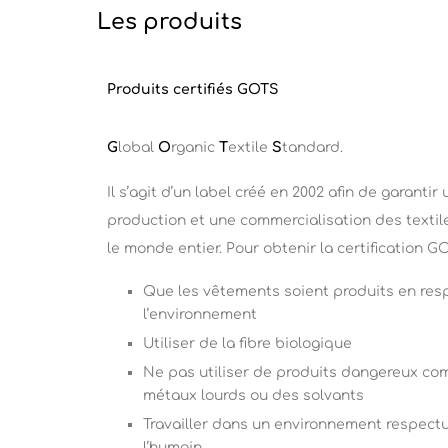
Les produits
Produits certifiés GOTS
G
lobal
O
rganic
T
extile
S
tandard.
Il s’agit d’un label créé en 2002 afin de garantir
production et une commercialisation des textil
le monde entier. Pour obtenir la certification GOT
Que les vêtements soient produits en res
l’environnement
Utiliser de la fibre biologique
Ne pas utiliser de produits dangereux c
métaux lourds ou des solvants
Travailler dans un environnement respect
l’humain