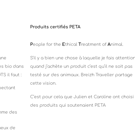
Produits certifiés PETA
P
eople for the
E
thical
T
reatment of
A
nimal.
 une
S’il y a bien une chose à laquelle je fais attentio
es bio dans
quand j’achète un produit c’est qu’il ne soit pas
S il faut :
testé sur des animaux. Breizh Traveller partage
cette vision.
pectant
C’est pour cela que Julien et Caroline ont choisi
des produits qui soutenaient PETA
omme des
ueux de