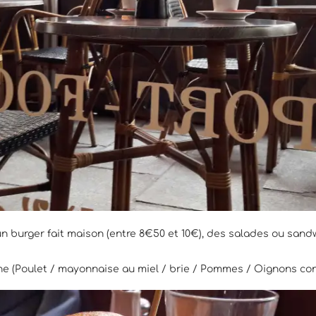
un burger fait maison (entre 8€50 et 10€), des salades ou sand
ne (Poulet / mayonnaise au miel / brie / Pommes / Oignons conf