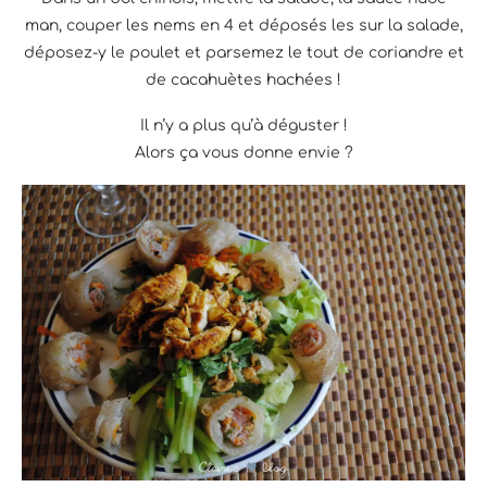
man, couper les nems en 4 et déposés les sur la salade,
déposez-y le poulet et parsemez le tout de coriandre et
de cacahuètes hachées !
Il n’y a plus qu’à déguster !
Alors ça vous donne envie ?