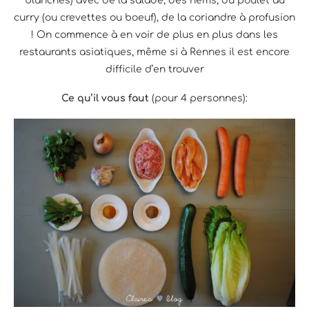
blanches) avec de la salade, des nems, du poulet au
curry (ou crevettes ou boeuf), de la coriandre à profusion
! On commence à en voir de plus en plus dans les
restaurants asiatiques, même si à Rennes il est encore
difficile d’en trouver
Ce qu’il vous faut
(pour 4 personnes):