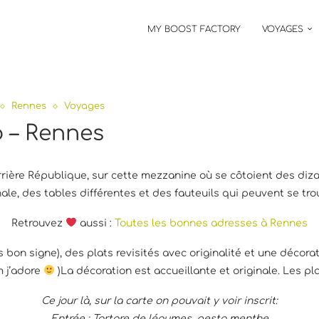
MY BOOST FACTORY
VOYAGES
Rennes
Voyages
 – Rennes
rrière République, sur cette mezzanine où se côtoient des diza
ale, des tables différentes et des fauteuils qui peuvent se tro
Retrouvez
aussi :
Toutes les bonnes adresses à Rennes
bon signe), des plats revisités avec originalité et une décorati
m j’adore
)La décoration est accueillante et originale. Les p
Ce jour là, sur la carte on pouvait y voir inscrit:
Entrée : Tartare de légumes, pesto menthe