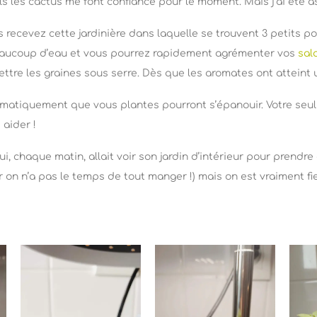
ls les cactus me font confiance pour le moment. Mais j’ai été 
ous recevez cette jardinière dans laquelle se trouvent 3 petits 
, beaucoup d’eau et vous pourrez rapidement agrémenter vos
sal
tre les graines sous serre. Dès que les aromates ont atteint un
omatiquement que vous plantes pourront s’épanouir. Votre seul 
 aider !
ui, chaque matin, allait voir son jardin d’intérieur pour prendr
on n’a pas le temps de tout manger !) mais on est vraiment fi